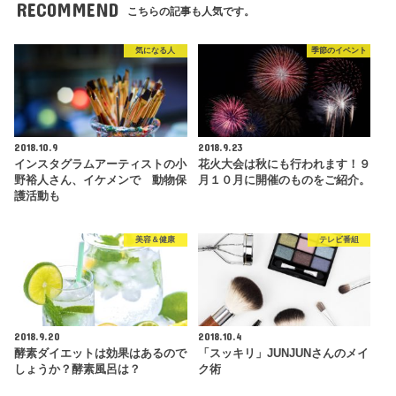
RECOMMEND
こちらの記事も人気です。
気になる人
季節のイベント
2018.10.9
2018.9.23
インスタグラムアーティストの小
花火大会は秋にも行われます！９
野裕人さん、イケメンで 動物保
月１０月に開催のものをご紹介。
護活動も
美容＆健康
テレビ番組
2018.9.20
2018.10.4
酵素ダイエットは効果はあるので
「スッキリ」JUNJUNさんのメイ
しょうか？酵素風呂は？
ク術