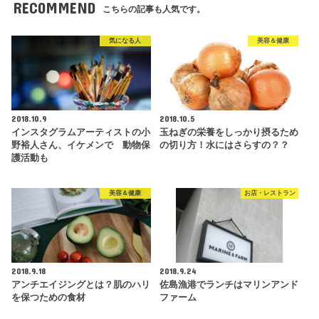
RECOMMEND
こちらの記事も人気です。
気になる人
美容＆健康
2018.10.9
2018.10.5
インスタグラムアーティストの小
玉ねぎの栄養をしっかり摂るため
野裕人さん、イケメンで 動物保
の切り方！水にはさらすの？？
護活動も
美容＆健康
お店・レストラン
2018.9.18
2018.9.24
アンチエイジングとは？肌のハリ
佐島漁港でランチはマリンアンド
を保つための食材
ファーム