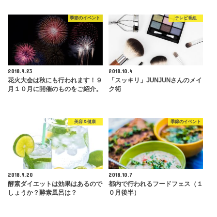
季節のイベント
テレビ番組
2018.9.23
2018.10.4
花火大会は秋にも行われます！９
「スッキリ」JUNJUNさんのメイ
月１０月に開催のものをご紹介。
ク術
美容＆健康
季節のイベント
2018.9.20
2018.10.7
酵素ダイエットは効果はあるので
都内で行われるフードフェス（１
しょうか？酵素風呂は？
０月後半）